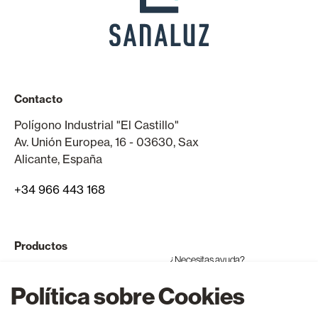
Contacto
Polígono Industrial "El Castillo"
Av. Unión Europea, 16 - 03630, Sax
Alicante, España
+34 966 443 168
Productos
¿Necesitas ayuda?
Ventanas y puertas de aluminio
Política sobre Cookies
Ventanas y puertas de PVC