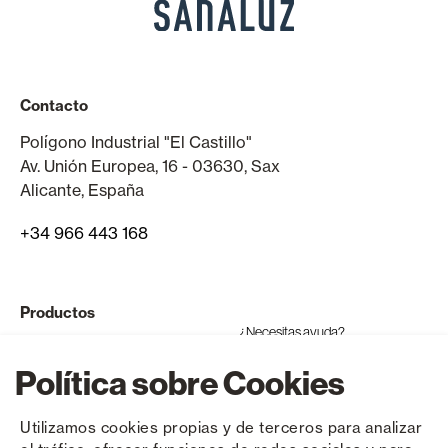
Contacto
Polígono Industrial "El Castillo"
Av. Unión Europea, 16 - 03630, Sax
Alicante, España
+34 966 443 168
Productos
¿Necesitas ayuda?
Ventanas y puertas de aluminio
Política sobre Cookies
Ventanas y puertas de PVC
Utilizamos cookies propias y de terceros para analizar
Productos compatibles