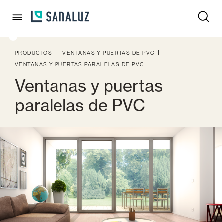
PRODUCTOS
VENTANAS Y PUERTAS DE PVC
VENTANAS Y PUERTAS DE ALUMINIO
VENTANAS Y PUERTAS PARALELAS DE PVC
Ventanas y puertas
VENTANAS Y PUERTAS DE PVC
paralelas de PVC
Todo
Ventanas y puertas practicables de PVC
Ventanas y puertas correderas de PVC
Puertas elevables de PVC
Ventanas y puertas paralelas de PVC