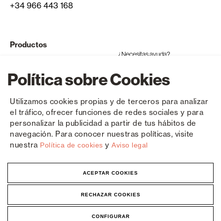
+34 966 443 168
Productos
¿Necesitas ayuda?
Ventanas y puertas de aluminio
Política sobre Cookies
Ventanas y puertas de PVC
Utilizamos cookies propias y de terceros para analizar
Productos compatibles
el tráfico, ofrecer funciones de redes sociales y para
personalizar la publicidad a partir de tus hábitos de
Componentes
navegación. Para conocer nuestras políticas, visite
nuestra
y
Política de cookies
Aviso legal
ACEPTAR COOKIES
Copyright © Sanaluz 2026
Política de privacidad
Aviso legal
Cookies
RECHAZAR COOKIES
CONFIGURAR