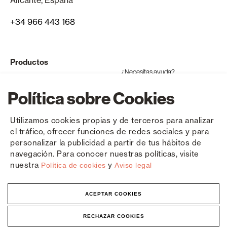
Alicante, España
+34 966 443 168
Productos
¿Necesitas ayuda?
Ventanas y puertas de aluminio
Política sobre Cookies
Ventanas y puertas de PVC
Utilizamos cookies propias y de terceros para analizar
Productos compatibles
el tráfico, ofrecer funciones de redes sociales y para
personalizar la publicidad a partir de tus hábitos de
Componentes
navegación. Para conocer nuestras políticas, visite
nuestra
y
Política de cookies
Aviso legal
ACEPTAR COOKIES
Copyright © Sanaluz 2026
Política de privacidad
Aviso legal
Cookies
RECHAZAR COOKIES