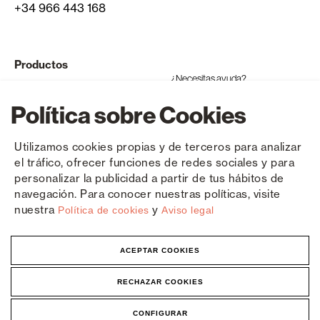
+34 966 443 168
Productos
¿Necesitas ayuda?
Ventanas y puertas de aluminio
Política sobre Cookies
Ventanas y puertas de PVC
Utilizamos cookies propias y de terceros para analizar
Productos compatibles
el tráfico, ofrecer funciones de redes sociales y para
personalizar la publicidad a partir de tus hábitos de
Componentes
navegación. Para conocer nuestras políticas, visite
nuestra
y
Política de cookies
Aviso legal
ACEPTAR COOKIES
Copyright © Sanaluz 2026
Política de privacidad
Aviso legal
Cookies
RECHAZAR COOKIES
CONFIGURAR