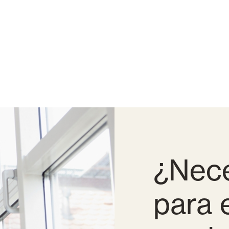
¿Nece
para 