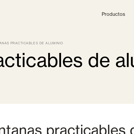
Productos
ANAS PRACTICABLES DE ALUMINIO
cticables de al
Nuestra Empresa
Información Técnica
Actualidad
uertas de PVC
Productos compatibles
ntanas practicables 