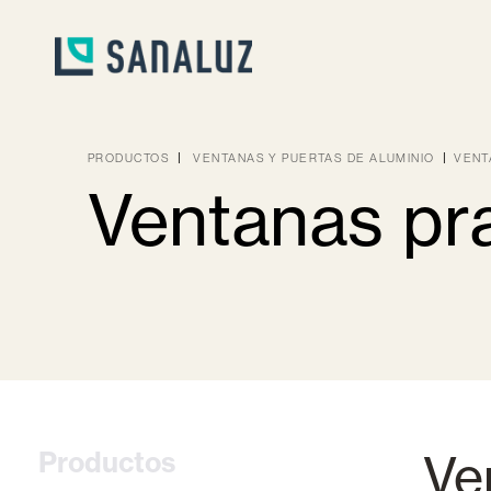
PRODUCTOS
VENTANAS Y PUERTAS DE ALUMINIO
VENT
Ventanas pra
Descargas
Ventanas y puertas de aluminio
Ventanas y p
Ve
Productos