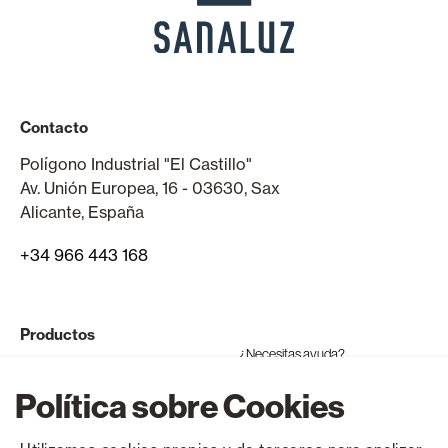
Contacto
Polígono Industrial "El Castillo"
Av. Unión Europea, 16 - 03630, Sax
Alicante, España
+34 966 443 168
Productos
¿Necesitas ayuda?
Ventanas y puertas de aluminio
Política sobre Cookies
Ventanas y puertas de PVC